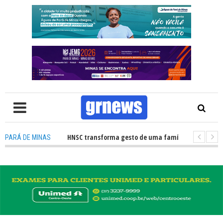
ção de órgãos no HNSC transforma gesto de uma família em esperança pa
PARÁ DE MINAS
S TV: Câmara Municipal retomará reuniões e temas polêmicos prometem