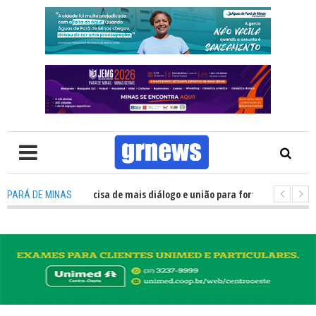
 TV: Política precisa de mais diálogo e união para fortalecer Minas e Pará
PARÁ DE MINAS
tação nos alojamentos do JEMG em Pará de Minas une nutrição, acolhimen