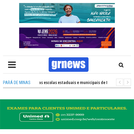
 o desempenho das escolas estaduais e municipais de Pará de Minas no IDE
PARÁ DE MINAS
WS TV: Nova estratégia coloca o policiamento comunitário no centro da 