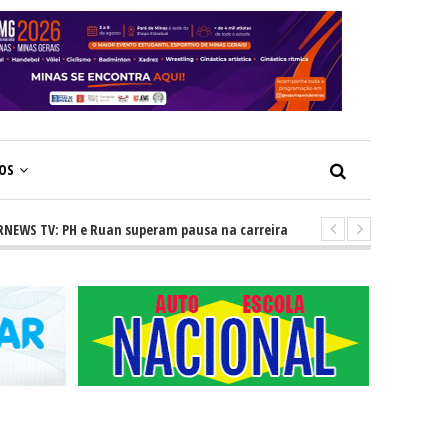
ÇOS
TV: PH e Ruan superam pausa na carreira e vivem ascensão no cenário se