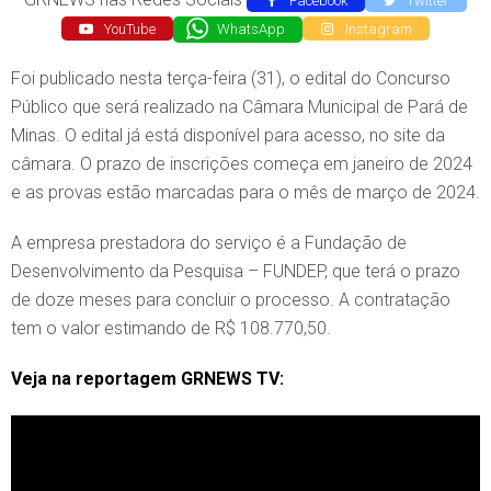
Facebook
Twitter
YouTube
WhatsApp
Instagram
Foi publicado nesta terça-feira (31), o edital do Concurso
Público que será realizado na Câmara Municipal de Pará de
Minas. O edital já está disponível para acesso, no site da
câmara. O prazo de inscrições começa em janeiro de 2024
e as provas estão marcadas para o mês de março de 2024.
A empresa prestadora do serviço é a Fundação de
Desenvolvimento da Pesquisa – FUNDEP, que terá o prazo
de doze meses para concluir o processo. A contratação
tem o valor estimando de R$ 108.770,50.
Veja na reportagem GRNEWS TV: