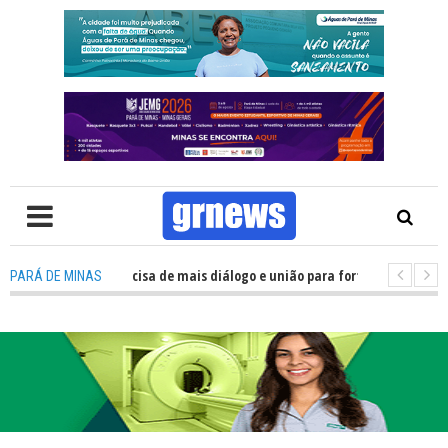
TV: Política precisa de mais diálogo e união para fortalecer Minas e Pará 
PARÁ DE MINAS
tação nos alojamentos do JEMG em Pará de Minas une nutrição, acolhiment