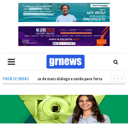
: Política precisa de mais diálogo e união para fortalecer Minas e Pará de
PARÁ DE MINAS
ão nos alojamentos do JEMG em Pará de Minas une nutrição, acolhimento 