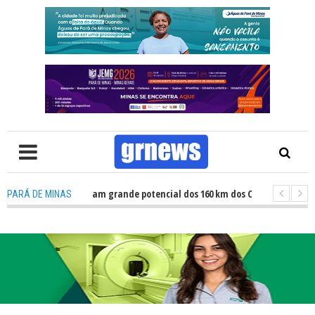
V: Atletas revelam grande potencial dos 160 km dos Caminhos do Padre Lib
PARÁ DE MINAS
V: Fiscalização revela avanços e desafios na inclusão nas escolas de Pará