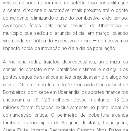
veículo de socorro por meio de satélite. Isso possibilita que
a central direcione o automóvel mais próximo até o ponto
do incidente, otimizando o uso do combustível e do tempo.
Avaliações feitas pela base técnica de Uberlândia —
município que sediou o anúncio oficial em março, quando
virou sede simbólica do Executivo mineiro — comprovam o
impacto social da inovação no dia a dia da população.
A melhoria reduz trajetos desnecessários, uniformiza os
canais de contato entre batalhões distintos e extinguiu os
pontos cegos de sinal que antes prejudicavam o diálogo no
interior. Na área sob tutela do 2º Comando Operacional de
Bombeiros, com sede em Uberlândia, os aportes financeiros
chegaram a R$ 12,9 milhões. Desse montante, R$ 2,5
milhões foram focados exclusivamente no plano local de
comunicação crítica. O perímetro de cobertura alcança
também os municípios de Araguari, Ituiutaba, Tupaciguara,
Araxá, Frutal, Iturama, Sacramento, Campos Altos, Patos de