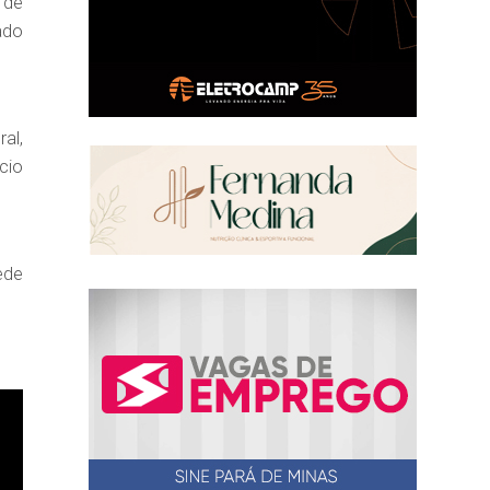
 de
ado
al,
cio
ede