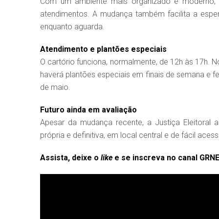
Com um ambiente mais organizado e moderno, a
atendimentos. A mudança também facilita a esp
enquanto aguarda.
Atendimento e plantões especiais
O cartório funciona, normalmente, de 12h às 17h. N
haverá plantões especiais em finais de semana e fer
de maio.
Futuro ainda em avaliação
Apesar da mudança recente, a Justiça Eleitoral a
própria e definitiva, em local central e de fácil ace
Assista, deixe o
like
e se inscreva no canal GRN