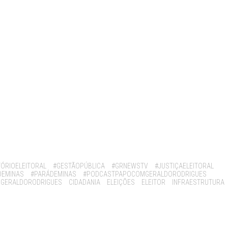
ÓRIOELEITORAL
#GESTÃOPÚBLICA
#GRNEWSTV
#JUSTIÇAELEITORAL
DEMINAS
#PARÁDEMINAS
#PODCASTPAPOCOMGERALDORODRIGUES
GERALDORODRIGUES
CIDADANIA
ELEIÇÕES
ELEITOR
INFRAESTRUTURA