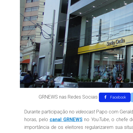
GRNEWS nas Redes Sociais
Facebook
Durante participação no
videocast
Papo com Geraldo 
horas, pelo
canal GRNEWS
no
YouTube
, o chefe d
importância de os eleitores regularizarem sua si