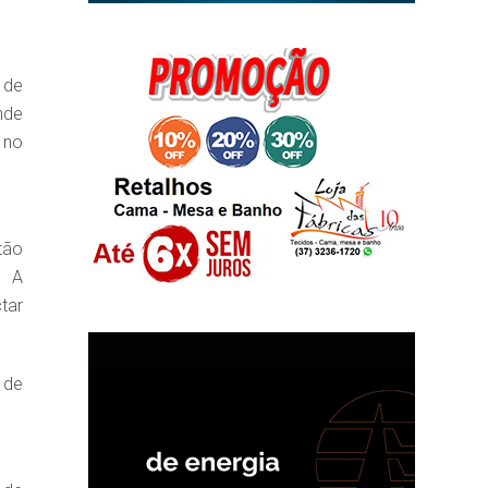
 de
nde
 no
tão
. A
tar
 de