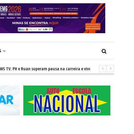
S
PH e Ruan superam pausa na carreira e vivem ascensão no cenário sertane