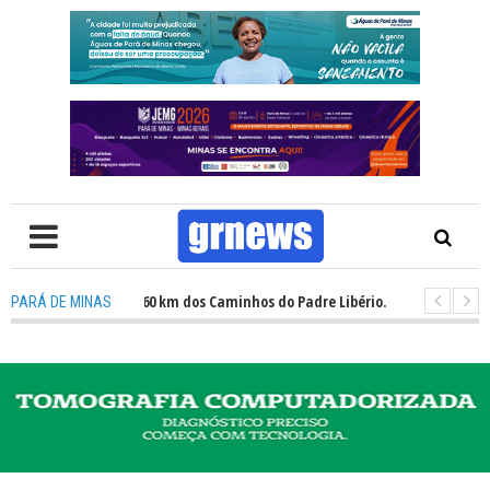
potencial dos 160 km dos Caminhos do Padre Libério. Rota une fé, esporte
PARÁ DE MINAS
ços e desafios na inclusão nas escolas de Pará de Minas, diz vereadora