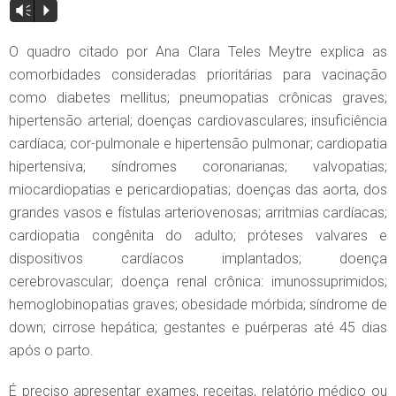
Vm
P
O quadro citado por Ana Clara Teles Meytre explica as
comorbidades consideradas prioritárias para vacinação
como diabetes mellitus; pneumopatias crônicas graves;
hipertensão arterial; doenças cardiovasculares; insuficiência
cardíaca; cor-pulmonale e hipertensão pulmonar; cardiopatia
hipertensiva; síndromes coronarianas; valvopatias;
miocardiopatias e pericardiopatias; doenças das aorta, dos
grandes vasos e fístulas arteriovenosas; arritmias cardíacas;
cardiopatia congênita do adulto; próteses valvares e
dispositivos cardíacos implantados; doença
cerebrovascular; doença renal crônica: imunossuprimidos;
hemoglobinopatias graves; obesidade mórbida; síndrome de
down; cirrose hepática; gestantes e puérperas até 45 dias
após o parto.
É preciso apresentar exames, receitas, relatório médico ou