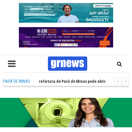
: Concurso da prefeitura de Pará de Minas pode abrir cerca de 1.500 va
PARÁ DE MINAS
V: Guardas municipais avançam e podem ganhar status de polícia nas cid