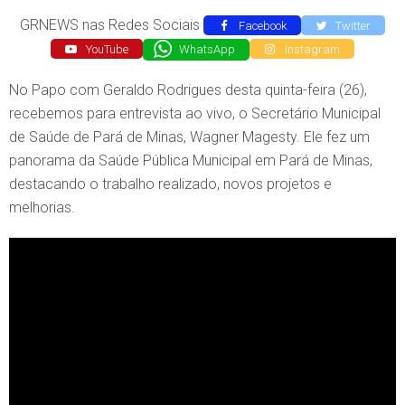
GRNEWS nas Redes Sociais
Facebook
Twitter
YouTube
WhatsApp
Instagram
No Papo com Geraldo Rodrigues desta quinta-feira (26),
recebemos para entrevista ao vivo, o Secretário Municipal
de Saúde de Pará de Minas, Wagner Magesty. Ele fez um
panorama da Saúde Pública Municipal em Pará de Minas,
destacando o trabalho realizado, novos projetos e
melhorias.