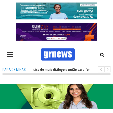
TV: Política precisa de mais diálogo e união para fortalecer Minas e Pará 
PARÁ DE MINAS
tação nos alojamentos do JEMG em Pará de Minas une nutrição, acolhiment