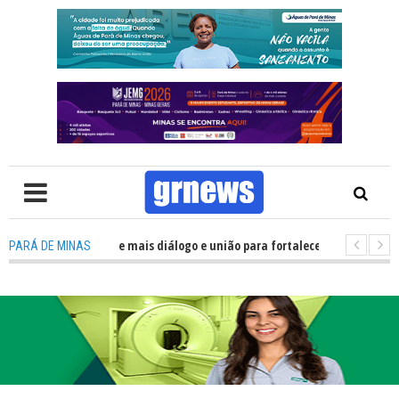
olítica precisa de mais diálogo e união para fortalecer Minas e Pará de Mi
PARÁ DE MINAS
nos alojamentos do JEMG em Pará de Minas une nutrição, acolhimento e e