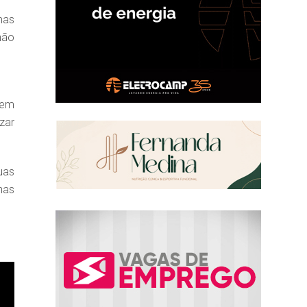
mas
não
uem
zar
uas
nas