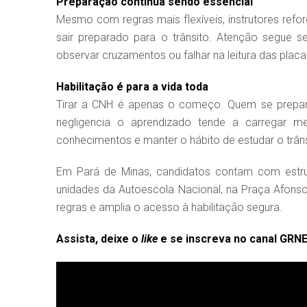
Preparação continua sendo essencial
Mesmo com regras mais flexíveis, instrutores re
sair preparado para o trânsito. Atenção segue se
observar cruzamentos ou falhar na leitura das placas
Habilitação é para a vida toda
Tirar a CNH é apenas o começo. Quem se prepar
negligencia o aprendizado tende a carregar me
conhecimentos e manter o hábito de estudar o trâns
Em Pará de Minas, candidatos contam com estrut
unidades da Autoescola Nacional, na Praça Afon
regras e amplia o acesso à habilitação segura.
Assista, deixe o
like
e se inscreva no canal GRN