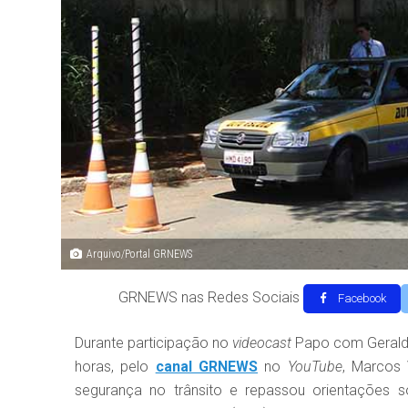
Arquivo/Portal GRNEWS
GRNEWS nas Redes Sociais
Facebook
Durante participação no
videocast
Papo com Geraldo 
horas, pelo
canal GRNEWS
no
YouTube
, Marcos 
segurança no trânsito e repassou orientações 