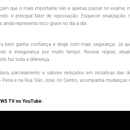
forçam que o mais importante não é apenas passar no exame, 
ndo o principal fator de reprovação. Esquecer sinalização, 
 ainda representa risco grave no dia a dia.
a bem ganha confiança e dirige com mais segurança. Já q
do e insegurança por muito tempo. Revisar regras, atuali
ito faz toda a diferença.
ura, parcelamento e valores reduzidos em iniciativas das d
so Pena e na Rua São José, no Centro, acompanha mudanças 
EWS TV no YouTube: