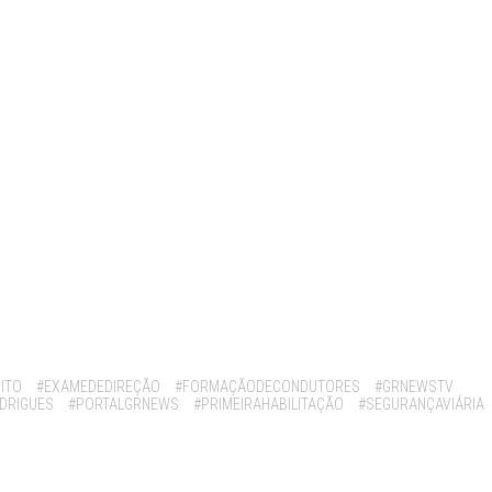
ITO
#EXAMEDEDIREÇÃO
#FORMAÇÃODECONDUTORES
#GRNEWSTV
DRIGUES
#PORTALGRNEWS
#PRIMEIRAHABILITAÇÃO
#SEGURANÇAVIÁRIA