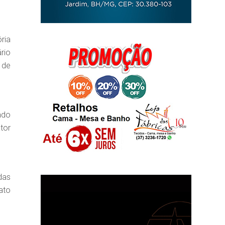
ria
rio
 de
ado
tor
das
ato