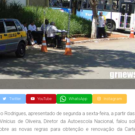
Twitter
YouTube
WhatsApp
Instagram
Rodrigues, apresentado de segunda a sexta-feira, a partir das
Vinícius de Oliveira, Diretor da Autoescola Nacional, falou so
sobre as novas regras para obtenção e renovação da Carte