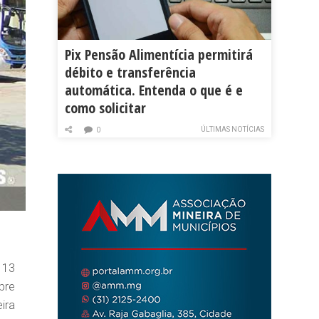
Pix Pensão Alimentícia permitirá
débito e transferência
automática. Entenda o que é e
como solicitar
ÚLTIMAS NOTÍCIAS
0
 13
bre
ira