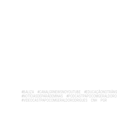
Tags:
#BALIZA
#CANALGRNEWSNOYOUTUBE
#EDUCAÇÃONOTRÂNS
#NOTÍCIASDEPARÁDEMINAS
#PODCASTPAPOCOMGERALDORO
#VIDEOCASTPAPOCOMGERALDORODRIGUES
CNH
PGR