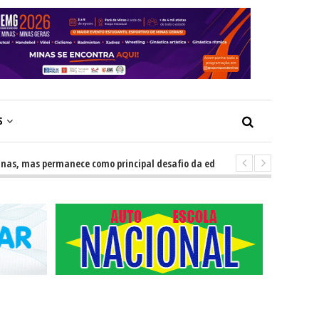
S
mas permanece como principal desafio da educação
-
Escolas impuls