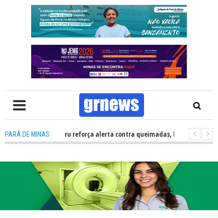
vil Carmo do Cajuru reforça alerta contra queimadas, baixa umidade e fe
PARÁ DE MINAS
: Sicoob Ascicred investe em ações sociais, esporte e educação financei