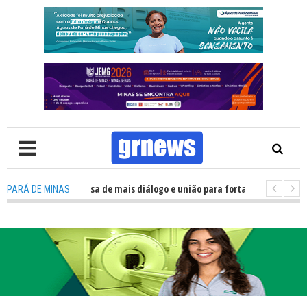
: Política precisa de mais diálogo e união para fortalecer Minas e Pará de
PARÁ DE MINAS
ão nos alojamentos do JEMG em Pará de Minas une nutrição, acolhimento 