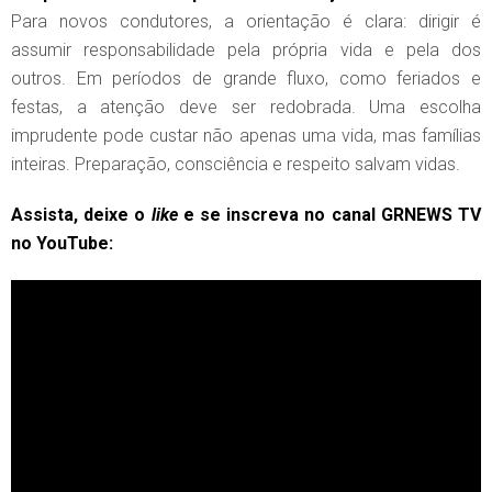
Para novos condutores, a orientação é clara: dirigir é
assumir responsabilidade pela própria vida e pela dos
outros. Em períodos de grande fluxo, como feriados e
festas, a atenção deve ser redobrada. Uma escolha
imprudente pode custar não apenas uma vida, mas famílias
inteiras. Preparação, consciência e respeito salvam vidas.
Assista, deixe o
like
e se inscreva no canal GRNEWS TV
no YouTube: