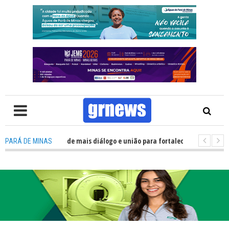
Política precisa de mais diálogo e união para fortalecer Minas e Pará de M
PARÁ DE MINAS
 nos alojamentos do JEMG em Pará de Minas une nutrição, acolhimento e 