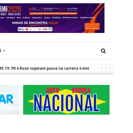
S
H e Ruan superam pausa na carreira e vivem ascensão no cenário sertane