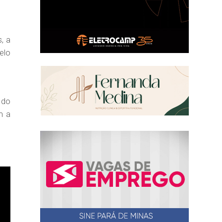
, a
 do
m a