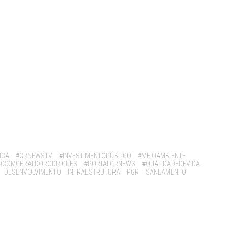
ICA
#GRNEWSTV
#INVESTIMENTOPÚBLICO
#MEIOAMBIENTE
OCOMGERALDORODRIGUES
#PORTALGRNEWS
#QUALIDADEDEVIDA
DESENVOLVIMENTO
INFRAESTRUTURA
PGR
SANEAMENTO