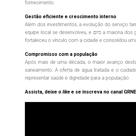
fornecimento.
Gestão eficiente e crescimento interno
Além dos investimentos, a evolução do serviço ta
equipe local se desenvolveu, e כיום a maioria dos gestores foi formada dentro da própria concessionária. O modelo
fortaleceu o vínculo com a cidade e consolidou uma 
Compromisso com a população
Após mais de uma década, o maior avanço dest
saneamento. A oferta de água tratada e o cuida
representar saúde e dignidade para a população.
Assista, deixe o
like
e se inscreva no canal GRN