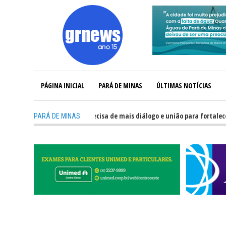
PÁGINA INICIAL
PARÁ DE MINAS
ÚLTIMAS NOTÍCIAS
-
GRNEWS TV: Política precisa de mais diálogo e união para fortalecer Mina
PARÁ DE MINAS