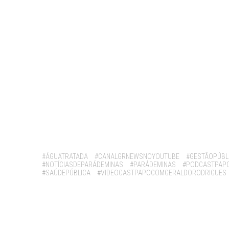
Tags:
#ÁGUATRATADA
#CANALGRNEWSNOYOUTUBE
#GESTÃOPÚBL
#NOTÍCIASDEPARÁDEMINAS
#PARÁDEMINAS
#PODCASTPAP
#SAÚDEPÚBLICA
#VIDEOCASTPAPOCOMGERALDORODRIGUES