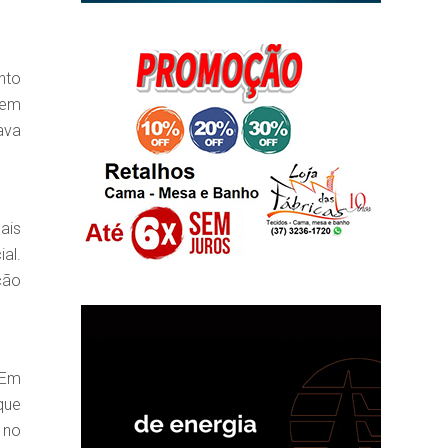
nto
sem
ava
ais
al.
ção
 Em
que
 no