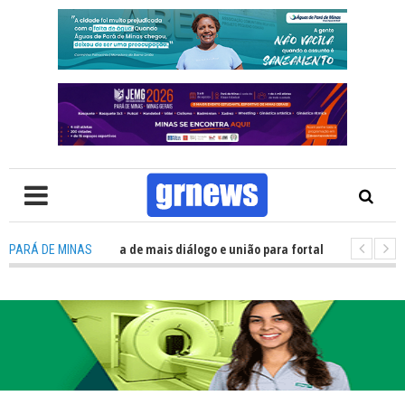
: Política precisa de mais diálogo e união para fortalecer Minas e Pará de
PARÁ DE MINAS
ção nos alojamentos do JEMG em Pará de Minas une nutrição, acolhimento 