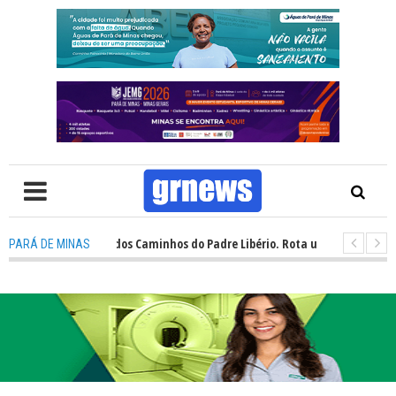
cial dos 160 km dos Caminhos do Padre Libério. Rota une fé, esporte e de
PARÁ DE MINAS
e desafios na inclusão nas escolas de Pará de Minas, diz vereadora
-