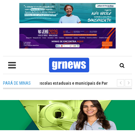
esempenho das escolas estaduais e municipais de Pará de Minas no IDEB 2
PARÁ DE MINAS
V: Nova estratégia coloca o policiamento comunitário no centro da atua