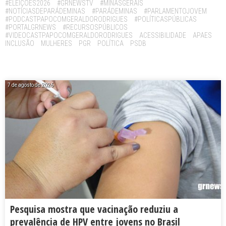
#ELEIÇÕES2026
#GRNEWSTV
#MINASGERAIS
#NOTÍCIASDEPARÁDEMINAS
#PARÁDEMINAS
#PARLAMENTOJOVEM
#PODCASTPAPOCOMGERALDORODRIGUES
#POLÍTICASPÚBLICAS
#PORTALGRNEWS
#RECURSOSPÚBLICOS
#VIDEOCASTPAPOCOMGERALDORODRIGUES
ACESSIBILIDADE
APAES
INCLUSÃO
MULHERES
PGR
POLÍTICA
PSDB
7 de agosto de 2026
Pesquisa mostra que vacinação reduziu a
prevalência de HPV entre jovens no Brasil