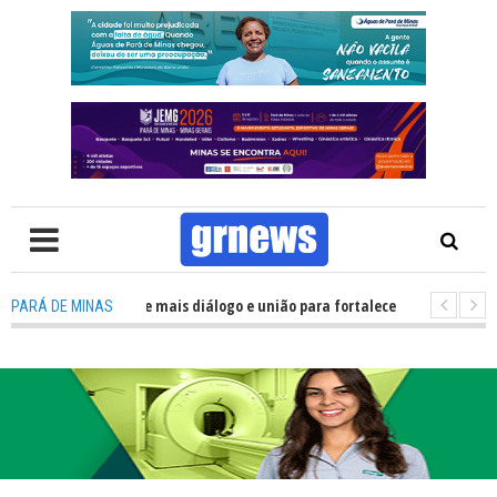
lítica precisa de mais diálogo e união para fortalecer Minas e Pará de Min
PARÁ DE MINAS
nos alojamentos do JEMG em Pará de Minas une nutrição, acolhimento e en