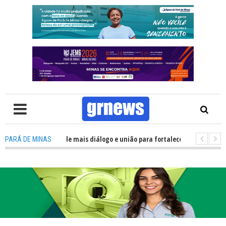
olítica precisa de mais diálogo e união para fortalecer Minas e Pará de Mi
PARÁ DE MINAS
 nos alojamentos do JEMG em Pará de Minas une nutrição, acolhimento e e