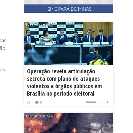
4 de agosto de 2026
nas
ão,
os.
Operação revela articulação
secreta com plano de ataques
violentos a órgãos públicos em
Brasília no período eleitoral
RADAR POLICIAL
0
4 de agosto de 2026