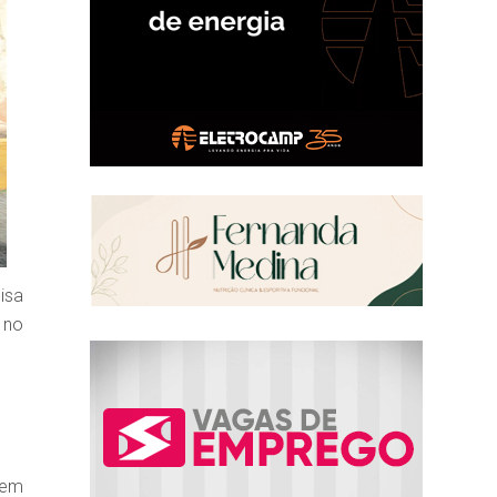
isa
 no
 em