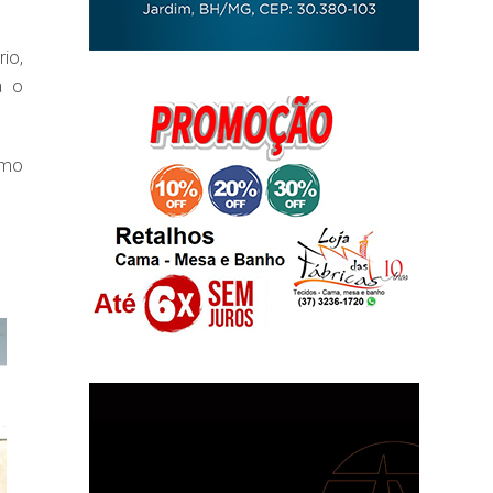
io,
a o
omo