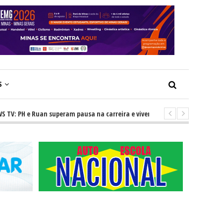
S
 e Ruan superam pausa na carreira e vivem ascensão no cenário sertanej