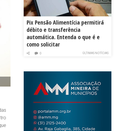
Pix Pensão Alimentícia permitirá
débito e transferência
automática. Entenda o que é e
como solicitar
ÚLTIMAS NOTÍCIAS
0
das
tro
que