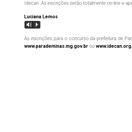
Idecan. As inscrições serão totalmente on-line e a
Luciana Lemos
Vm
P
As inscrições para o concurso da prefeitura de Pa
www.parademinas.mg.gov.br
ou
www.idecan.org