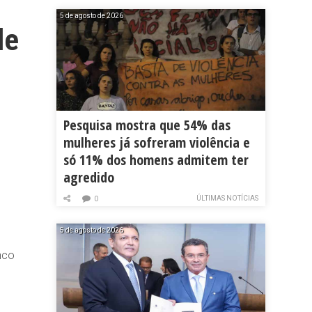
5 de agosto de 2026
de
Pesquisa mostra que 54% das
mulheres já sofreram violência e
só 11% dos homens admitem ter
agredido
ÚLTIMAS NOTÍCIAS
0
5 de agosto de 2026
nco