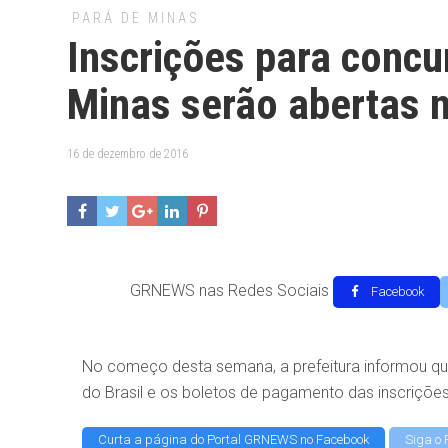
PARÁ DE MINAS
Inscrições para concu
Minas serão abertas 
16 de dezembro de 2016
GRNEWS nas Redes Sociais
Facebook
No começo desta semana, a prefeitura informou q
do Brasil e os boletos de pagamento das inscriçõ
Curta a página do Portal GRNEWS no Facebook
Siga o 