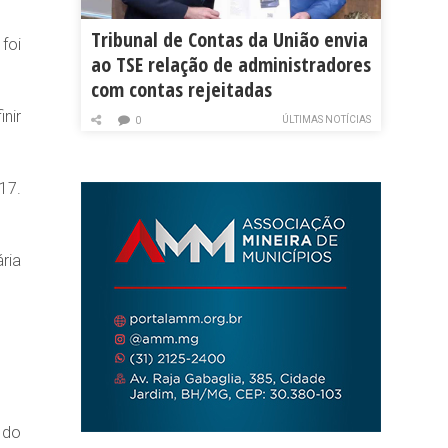
Tribunal de Contas da União envia
foi
ao TSE relação de administradores
com contas rejeitadas
nir
ÚLTIMAS NOTÍCIAS
0
17.
ria
 do