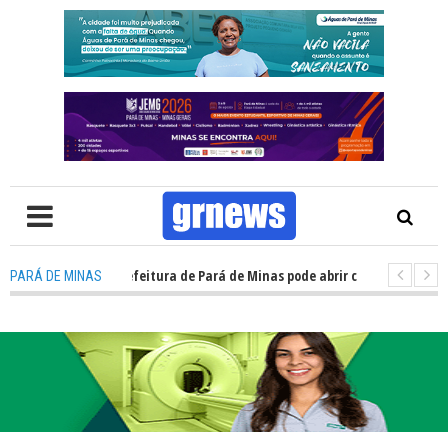
oncurso da prefeitura de Pará de Minas pode abrir cerca de 1.500 vagas;
PARÁ DE MINAS
uardas municipais avançam e podem ganhar status de polícia nas cidades