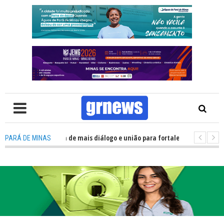
Política precisa de mais diálogo e união para fortalecer Minas e Pará de Mi
PARÁ DE MINAS
 nos alojamentos do JEMG em Pará de Minas une nutrição, acolhimento e 