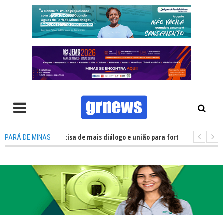
V: Política precisa de mais diálogo e união para fortalecer Minas e Pará d
PARÁ DE MINAS
ação nos alojamentos do JEMG em Pará de Minas une nutrição, acolhimento