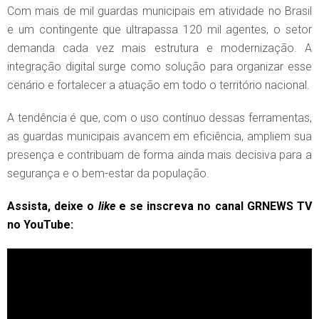
Com mais de mil guardas municipais em atividade no Brasil
e um contingente que ultrapassa 120 mil agentes, o setor
demanda cada vez mais estrutura e modernização. A
integração digital surge como solução para organizar esse
cenário e fortalecer a atuação em todo o território nacional.
A tendência é que, com o uso contínuo dessas ferramentas,
as guardas municipais avancem em eficiência, ampliem sua
presença e contribuam de forma ainda mais decisiva para a
segurança e o bem-estar da população.
Assista, deixe o
like
e se inscreva no canal GRNEWS TV
no YouTube: