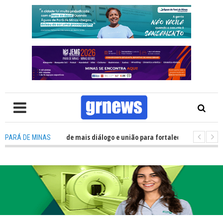
Política precisa de mais diálogo e união para fortalecer Minas e Pará de M
PARÁ DE MINAS
o nos alojamentos do JEMG em Pará de Minas une nutrição, acolhimento e 