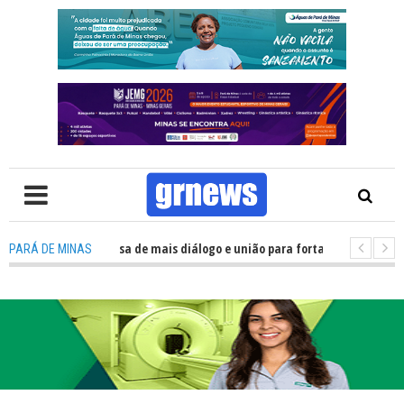
: Política precisa de mais diálogo e união para fortalecer Minas e Pará de
PARÁ DE MINAS
ão nos alojamentos do JEMG em Pará de Minas une nutrição, acolhimento 