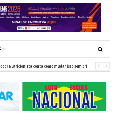
S
 Nutricionista conta como mudar isso sem brigas
-
GRNEWS TV: Descub