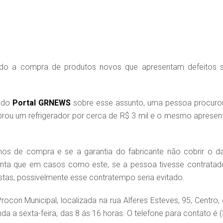
endo a compra de produtos novos que apresentam defeitos 
m do
Portal GRNEWS
sobre esse assunto, uma pessoa procuro
rou um refrigerador por cerca de R$ 3 mil e o mesmo apresen
rmos de compra e se a garantia do fabricante não cobrir o d
centa que em casos como este, se a pessoa tivesse contratad
stas, possivelmente esse contratempo seria evitado.
con Municipal, localizada na rua Alferes Esteves, 95, Centro,
a a sexta-feira, das 8 ás 16 horas. O telefone para contato é (