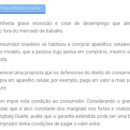
Portal GRNEWS no twitter
frenta grave recessão e crise de desemprego que ati
 fora do mercado de trabalho.
sumidor brasileiro se habituou a comprar aparelhos celulare
novo modelo, que a pessoa logo pensa em comprá-lo, mesmo 
sta.
erecer uma proposta que os defensores do direito do consumi
a um aparelho celular, por exemplo, paga um valor a mais p
uro.
dem impor esta condição ao consumidor. Considerando o gra
lar, que é alvo constante dos marginais nos furtos e roubos
ghalg Duarte, avalia que a garantia estendida pode ser uma 
prador tenha condições de pagar o valor extra: