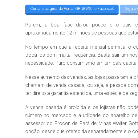
Curta a página do Portal GRNEWS no Facebook
Siga o 
Porém, a boa fase durou pouco e o país en
aproximadamente 12 milhões de pessoas que estão
No tempo em que a receita mensal permitia, o con
trocá-los com muita frequência. Basta sair um 
necessidade. Puro consumismo em um país capitali
Nesse aumento das vendas, as lojas passaram a of
chamam de venda casada, ou seja, a pessoa compr
ter direito a garantia estendida, uma espécie de seg
A venda casada é proibida e os lojistas não po
número no mercado e a utilidade do aparelho celu
assessor do Procon de Pará de Minas Walter Gotts
opção, desde que oferecida separadamente e o com