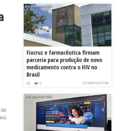
6 de agosto de 2026
a
Fiocruz e farmacêutica firmam
parceria para produção de novo
medicamento contra o HIV no
Brasil
ÚLTIMAS NOTÍCIAS
0
6 de agosto de 2026
 de
riu