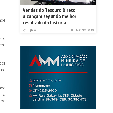
Vendas do Tesouro Direto
alcançam segundo melhor
nge
resultado da história
ÚLTIMAS NOTÍCIAS
0
s e
sem
dor
ara
nde
, o
boa