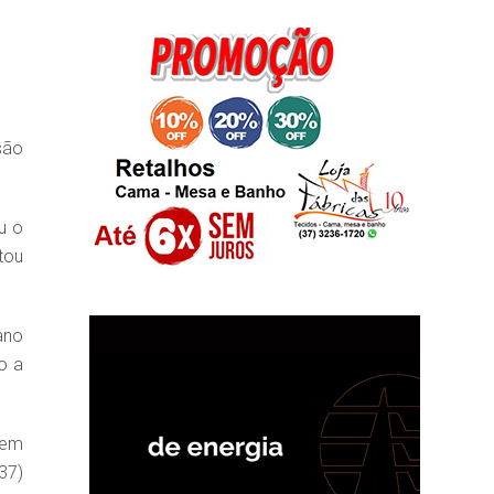
são
u o
tou
ano
o a
 em
37)