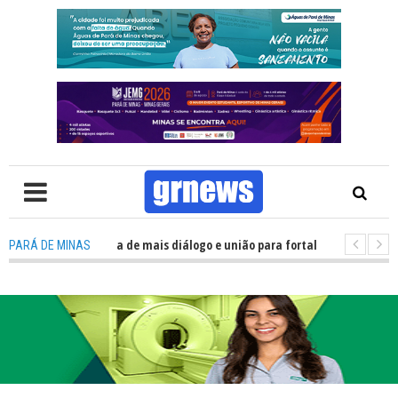
 Política precisa de mais diálogo e união para fortalecer Minas e Pará de 
PARÁ DE MINAS
o nos alojamentos do JEMG em Pará de Minas une nutrição, acolhimento e