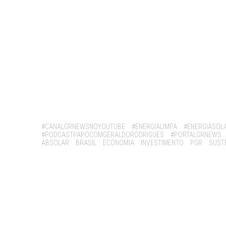
Tags:
#CANALGRNEWSNOYOUTUBE
#ENERGIALIMPA
#ENERGIASOL
#PODCASTPAPOCOMGERALDORODRIGUES
#PORTALGRNEWS
ABSOLAR
BRASIL
ECONOMIA
INVESTIMENTO
PGR
SUST