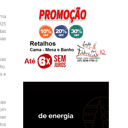
uma
025
das
nas
ias
ho.
s e
ais
com
mas
los