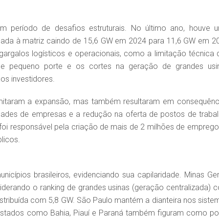
um período de desafios estruturais. No último ano, houve 
onada à matriz caindo de 15,6 GW em 2024 para 11,6 GW em 2
gargalos logísticos e operacionais, como a limitação técnica 
 de pequeno porte e os cortes na geração de grandes usi
os investidores.
limitaram a expansão, mas também resultaram em consequênc
ades de empresas e a redução na oferta de postos de trabal
 foi responsável pela criação de mais de 2 milhões de emprego
licos.
nicípios brasileiros, evidenciando sua capilaridade. Minas Ger
iderando o ranking de grandes usinas (geração centralizada) 
tribuída com 5,8 GW. São Paulo mantém a dianteira nos siste
 estados como Bahia, Piauí e Paraná também figuram como po