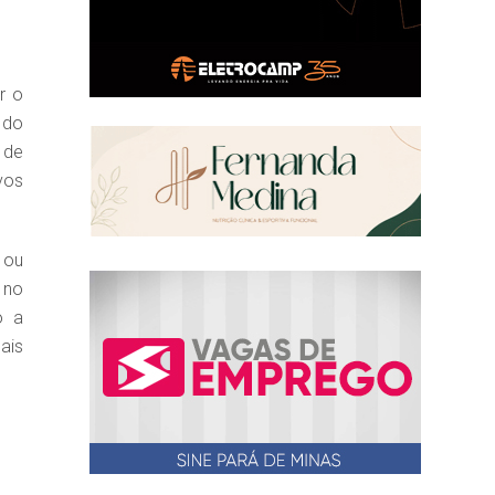
r o
 do
 de
vos
 ou
 no
o a
ais