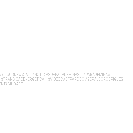
AR
#GRNEWSTV
#NOTÍCIASDEPARÁDEMINAS
#PARÁDEMINAS
#TRANSIÇÃOENERGÉTICA
#VIDEOCASTPAPOCOMGERALDORODRIGUES
ENTABILIDADE