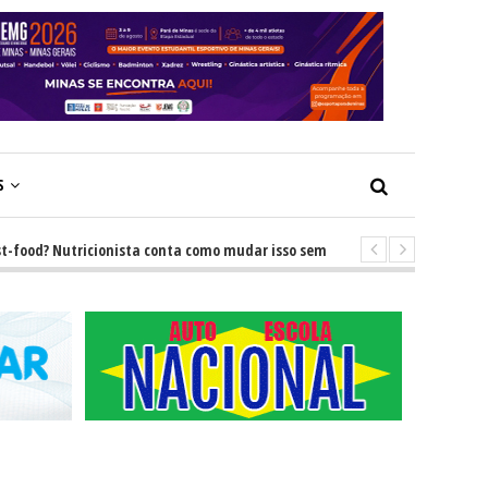
S
? Nutricionista conta como mudar isso sem brigas
-
GRNEWS TV: Descu