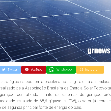
Twitter
YouTube
WhatsApp
Instagram
estratégica na economia brasileira ao atingir a cifra acumulada
ealizado pela Associação Brasileira de Energia Solar Fotovolta
 geração centralizada quanto os sistemas de geração próp
cidade instalada de 68,6 gigawatts (GW), o setor já represe
 de segunda principal fonte de energia do país.