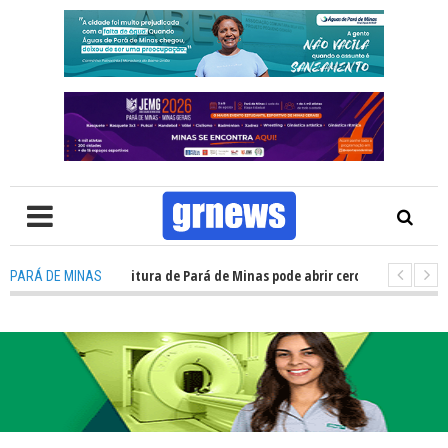
ncurso da prefeitura de Pará de Minas pode abrir cerca de 1.500 vagas; 
PARÁ DE MINAS
ardas municipais avançam e podem ganhar status de polícia nas cidades 