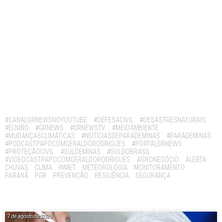
Tags:
#CANALGRNEWSNOYOUTUBE
#DEFESACIVIL
#DESASTRESNATURAIS
#ELNIÑO
#GRNEWS
#GRNEWSTV
#MEIOAMBIENTE
#MUDANÇASCLIMÁTICAS
#NOTÍCIASDEPARÁDEMINAS
#PARÁDEMINAS
#PODCASTPAPOCOMGERALDORODRIGUES
#PORTALGRNEWS
#PROTEÇÃOCIVIL
#SULDEMINAS
#SULDOBRASIL
#VIDEOCASTPAPOCOMGERALDORODRIGUES
AGRONEGÓCIO
ALERTA
CHUVAS
CLIMA
INMET
METEOROLOGIA
MONITORAMENTO
PARANÁ
PGR
PREVENÇÃO
RESILIÊNCIA
SEGURANÇA
7 de agosto de 2026