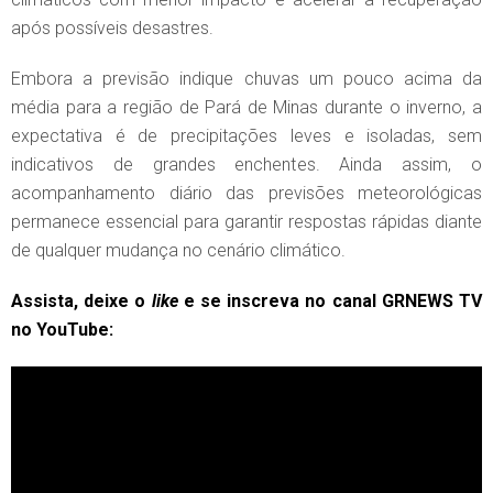
após possíveis desastres.
Embora a previsão indique chuvas um pouco acima da
média para a região de Pará de Minas durante o inverno, a
expectativa é de precipitações leves e isoladas, sem
indicativos de grandes enchentes. Ainda assim, o
acompanhamento diário das previsões meteorológicas
permanece essencial para garantir respostas rápidas diante
de qualquer mudança no cenário climático.
Assista, deixe o
like
e se inscreva no canal GRNEWS TV
no YouTube: