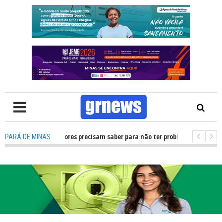
didatos e eleitores precisam saber para não ter problemas nas Eleições 2
PARÁ DE MINAS
 Pará de Minas na capital mineira do esporte estudantil
-
Entenda 