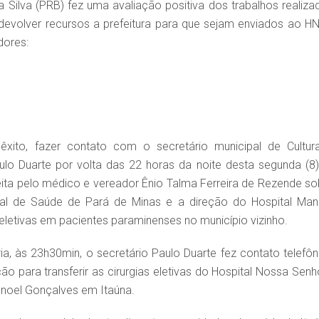
a Silva (PRB) fez uma avaliação positiva dos trabalhos realiza
 devolver recursos a prefeitura para que sejam enviados ao H
dores:
xito, fazer contato com o secretário municipal de Cultur
ulo Duarte por volta das 22 horas da noite desta segunda (8)
feita pelo médico e vereador Ênio Talma Ferreira de Rezende so
pal de Saúde de Pará de Minas e a direção do Hospital Man
 eletivas em pacientes paraminenses no município vizinho.
, às 23h30min, o secretário Paulo Duarte fez contato telefôn
o para transferir as cirurgias eletivas do Hospital Nossa Senh
noel Gonçalves em Itaúna.