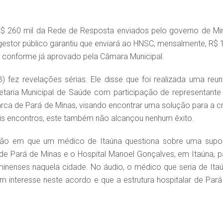
o R$ 260 mil da Rede de Resposta enviados pelo governo de Mi
 gestor público garantiu que enviará ao HNSC, mensalmente, R$ 
, conforme já aprovado pela Câmara Municipal.
 fez revelações sérias. Ele disse que foi realizada uma reun
retaria Municipal de Saúde com participação de representante
rca de Pará de Minas, visando encontrar uma solução para a cr
ais encontros, este também não alcançou nenhum êxito.
ção em que um médico de Itaúna questiona sobre uma supo
de Pará de Minas e o Hospital Manoel Gonçalves, em Itaúna, p
aminenses naquela cidade. No áudio, o médico que seria de Itaú
 interesse neste acordo e que a estrutura hospitalar de Pará