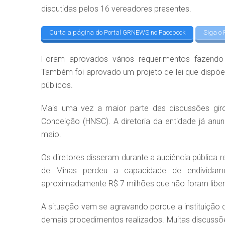
discutidas pelos 16 vereadores presentes.
Curta a página do Portal GRNEWS no Facebook
Siga o 
Foram aprovados vários requerimentos fazendo s
Também foi aprovado um projeto de lei que dispõe 
públicos.
Mais uma vez a maior parte das discussões giro
Conceição (HNSC). A diretoria da entidade já anun
maio.
Os diretores disseram durante a audiência pública r
de Minas perdeu a capacidade de endividam
aproximadamente R$ 7 milhões que não foram libe
A situação vem se agravando porque a instituição
demais procedimentos realizados. Muitas discuss