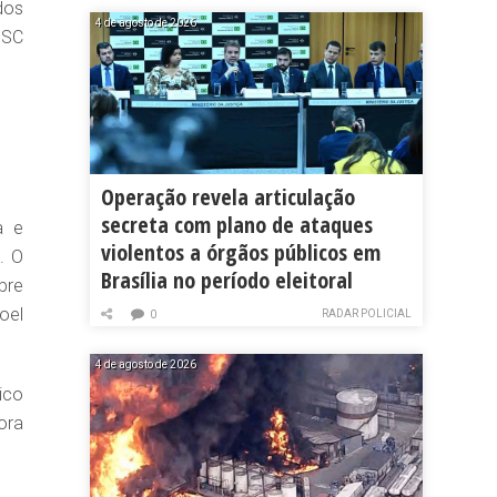
dos
4 de agosto de 2026
NSC
Operação revela articulação
secreta com plano de ataques
a e
violentos a órgãos públicos em
. O
Brasília no período eleitoral
bre
oel
RADAR POLICIAL
0
4 de agosto de 2026
ico
ora