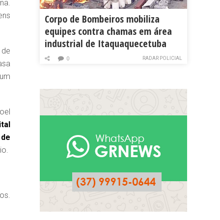
na.
ens
Corpo de Bombeiros mobiliza
equipes contra chamas em área
industrial de Itaquaquecetuba
 de
RADAR POLICIAL
0
casa
 um
oel
tal
 de
io.
os.