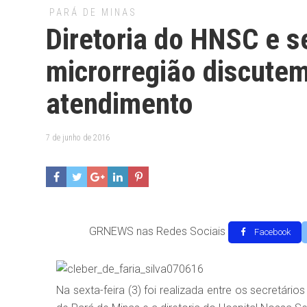
PARÁ DE MINAS
Diretoria do HNSC e s
microrregião discutem
atendimento
7 de junho de 2016
GRNEWS nas Redes Sociais
Facebook
Na sexta-feira (3) foi realizada entre os secretá