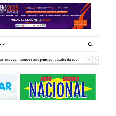
S
as permanece como principal desafio da educação
-
Escolas impuls