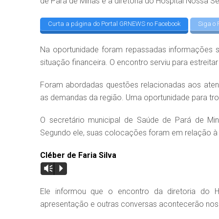
de Pará de Minas e a diretoria do Hospital Nossa 
Curta a página do Portal GRNEWS no Facebook
Siga o 
Na oportunidade foram repassadas informações so
situação financeira. O encontro serviu para estreita
Foram abordadas questões relacionadas aos aten
as demandas da região. Uma oportunidade para tro
O secretário municipal de Saúde de Pará de Mina
Segundo ele, suas colocações foram em relação à m
Cléber de Faria Silva
Vm
P
Ele informou que o encontro da diretoria do
apresentação e outras conversas acontecerão nos 