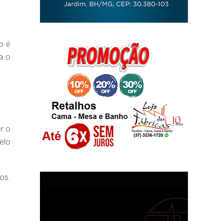
o é
a o
r o
elo
os.