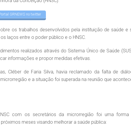
Senhora da Conceição (HNSC).
Portal GRNEWS no twitter
bre os trabalhos desenvolvidos pela instituição de saúde e 
r os laços entre o poder público e o HNSC.
dimentos realizados através do Sistema Único de Saúde (SUS
car informações e propor medidas efetivas.
s, Cléber de Faria Silva, havia reclamado da falta de diálo
icrorregião e a situação foi superada na reunião que acontec
 HNSC com os secretários da microrregião foi uma forma
próximos meses visando melhorar a saúde pública: