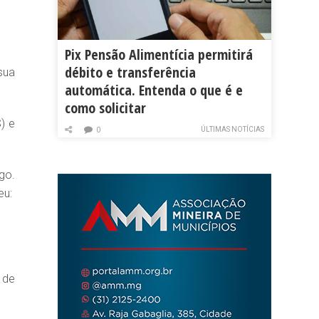
Pix Pensão Alimentícia permitirá
débito e transferência
sua
automática. Entenda o que é e
como solicitar
) e
ÚLTIMAS NOTÍCIAS
0
go.
eu:
 de