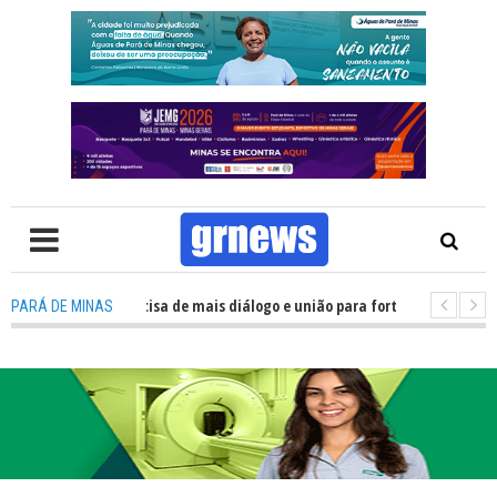
V: Política precisa de mais diálogo e união para fortalecer Minas e Pará d
PARÁ DE MINAS
ação nos alojamentos do JEMG em Pará de Minas une nutrição, acolhimento