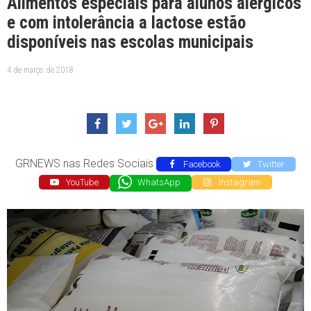
Alimentos especiais para alunos alérgicos
e com intolerância a lactose estão
disponíveis nas escolas municipais
4 de março de 2018
GRNEWS nas Redes Sociais
Facebook
Twitter
YouTube
WhatsApp
Instagram