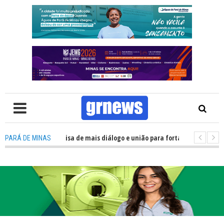
V: Política precisa de mais diálogo e união para fortalecer Minas e Pará d
PARÁ DE MINAS
ção nos alojamentos do JEMG em Pará de Minas une nutrição, acolhimento