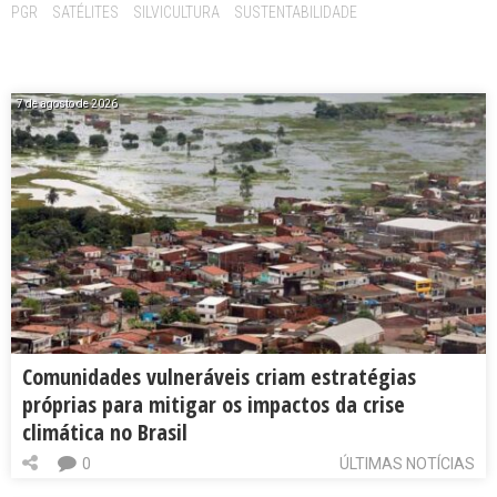
PGR
SATÉLITES
SILVICULTURA
SUSTENTABILIDADE
7 de agosto de 2026
Comunidades vulneráveis criam estratégias
próprias para mitigar os impactos da crise
climática no Brasil
0
ÚLTIMAS NOTÍCIAS