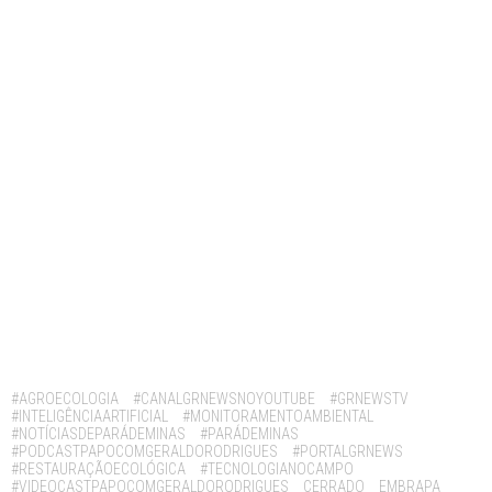
Tags:
#AGROECOLOGIA
#CANALGRNEWSNOYOUTUBE
#GRNEWSTV
#INTELIGÊNCIAARTIFICIAL
#MONITORAMENTOAMBIENTAL
#NOTÍCIASDEPARÁDEMINAS
#PARÁDEMINAS
#PODCASTPAPOCOMGERALDORODRIGUES
#PORTALGRNEWS
#RESTAURAÇÃOECOLÓGICA
#TECNOLOGIANOCAMPO
#VIDEOCASTPAPOCOMGERALDORODRIGUES
CERRADO
EMBRAPA