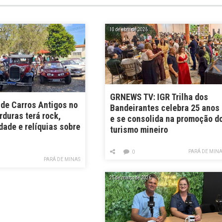
26
10 de abril de 2026
GRNEWS TV: IGR Trilha dos
 de Carros Antigos no
Bandeirantes celebra 25 anos
rduras terá rock,
e se consolida na promoção d
dade e relíquias sobre
turismo mineiro
PARÁ DE MIN
0
PARÁ DE MINAS
25 de março de 2026