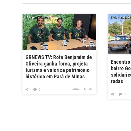
24 de junho de 2026
19 de maio de 20
GRNEWS TV: Rota Benjamim de
Encontro
Oliveira ganha força, projeta
bairro Go
turismo e valoriza patrimônio
solidarie
histórico em Pará de Minas
rodas
PARÁ DE MINAS
0
0