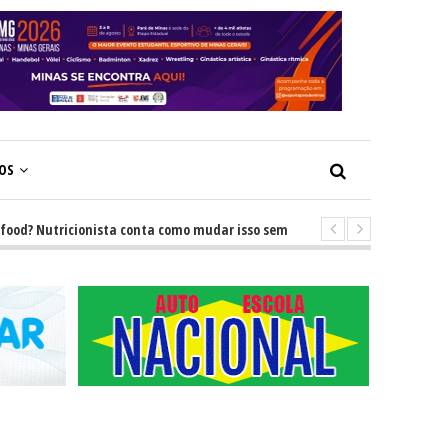
ÇOS
 Nutricionista conta como mudar isso sem brigas
-
GRNEWS TV: Descub