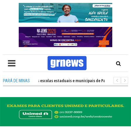
 desempenho das escolas estaduais e municipais de Pará de Minas no IDEB
PARÁ DE MINAS
S TV: Nova estratégia coloca o policiamento comunitário no centro da at