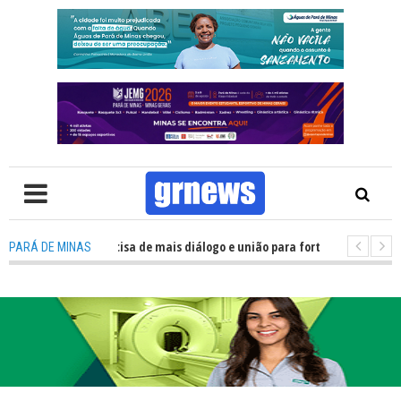
V: Política precisa de mais diálogo e união para fortalecer Minas e Pará de
PARÁ DE MINAS
ção nos alojamentos do JEMG em Pará de Minas une nutrição, acolhimento