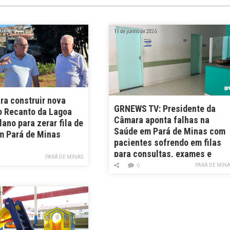
026
11 de junho de 2026
ra construir nova
GRNEWS TV: Presidente da
o Recanto da Lagoa
Câmara aponta falhas na
lano para zerar fila de
Saúde em Pará de Minas com
m Pará de Minas
pacientes sofrendo em filas
para consultas, exames e
PARÁ DE MINAS
outros procedimentos
PARÁ DE MIN
0
26