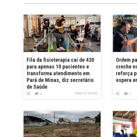
24 de junho de 2026
17 de junho de 2
Fila da fisioterapia cai de 430
Ordem pa
para apenas 10 pacientes e
creche n
transforma atendimento em
reforça p
Pará de Minas, diz secretário
espera e
de Saúde
PARÁ DE MINAS
0
0
14 de maio de 2026
30 de abril de 20