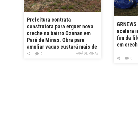
Prefeitura contrata
GRNEWS T
construtora para erguer nova
acelera 
creche no bairro Ozanan em
fim da fi
Pará de Minas. Obra para
em crech
ampliar vagas custará mais de
R$ 3,4 milhões
PARÁ DE MINAS
0
0