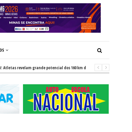
ÇOS
tas revelam grande potencial dos 160 km dos Caminhos do Padre Libério. R