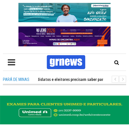
S TV: O que candidatos e eleitores precisam saber para não ter problemas 
PARÁ DE MINAS
2026 transforma Pará de Minas na capital mineira do esporte estudantil