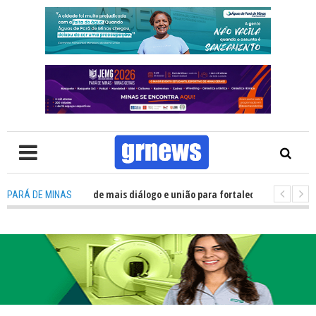
olítica precisa de mais diálogo e união para fortalecer Minas e Pará de Mi
PARÁ DE MINAS
 nos alojamentos do JEMG em Pará de Minas une nutrição, acolhimento e e