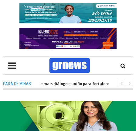
recisa de mais diálogo e união para fortalecer Minas e Pará de Minas; e ce
PARÁ DE MINAS
amentos do JEMG em Pará de Minas une nutrição, acolhimento e energia p