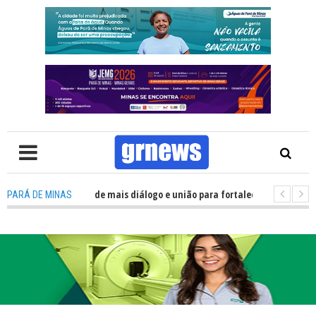
Política precisa de mais diálogo e união para fortalecer Minas e Pará de M
PARÁ DE MINAS
o nos alojamentos do JEMG em Pará de Minas une nutrição, acolhimento e 