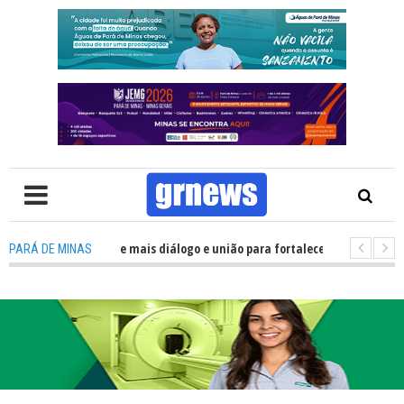
lítica precisa de mais diálogo e união para fortalecer Minas e Pará de Min
PARÁ DE MINAS
nos alojamentos do JEMG em Pará de Minas une nutrição, acolhimento e e