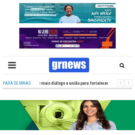
ítica precisa de mais diálogo e união para fortalecer Minas e Pará de Mina
PARÁ DE MINAS
os alojamentos do JEMG em Pará de Minas une nutrição, acolhimento e ene